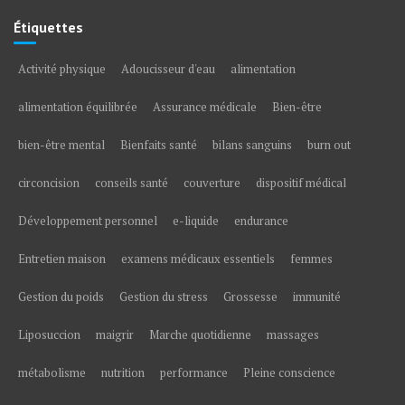
Étiquettes
Activité physique
Adoucisseur d'eau
alimentation
alimentation équilibrée
Assurance médicale
Bien-être
bien-être mental
Bienfaits santé
bilans sanguins
burn out
circoncision
conseils santé
couverture
dispositif médical
Développement personnel
e-liquide
endurance
Entretien maison
examens médicaux essentiels
femmes
Gestion du poids
Gestion du stress
Grossesse
immunité
Liposuccion
maigrir
Marche quotidienne
massages
métabolisme
nutrition
performance
Pleine conscience