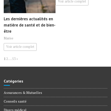
Voir article complet
Les dernières actualités en
matière de santé et de bien-
être
Marise
Voir article complet
Page:
Next
1
2
…
53
»
Catégories
Assurances & Mutuelles
Conseils santé
Divers médical