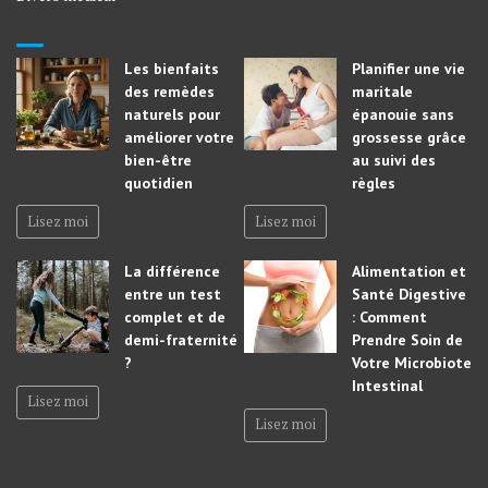
Les bienfaits
Planifier une vie
des remèdes
maritale
naturels pour
épanouie sans
améliorer votre
grossesse grâce
bien-être
au suivi des
quotidien
règles
Lisez moi
Lisez moi
La différence
Alimentation et
entre un test
Santé Digestive
complet et de
: Comment
demi-fraternité
Prendre Soin de
?
Votre Microbiote
Intestinal
Lisez moi
Lisez moi