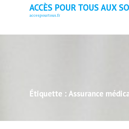
Skip
ACCÈS POUR TOUS AUX S
to
accespourtous.fr
content
Étiquette :
Assurance médic