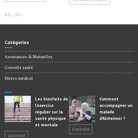
Page:
Next
1
2
…
53
»
Catégories
Assurances & Mutuelles
Conseils santé
Divers médical
Les bienfaits de
Comment
l’exercice
accompagner un
régulier sur la
malade
santé physique
d’Alzheimer ?
et mentale
Lisez moi
Lisez moi