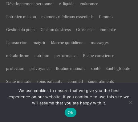
Développement personnel
e-liquide
endurance
Entretien maison
examens médicaux essentiels
femmes
Gestion du poids
Gestion du stress
Grossesse
immunité
Liposuccion
maigrir
Marche quotidienne
massages
métabolisme
nutrition
performance
Pleine conscience
protection
prévoyance
Routine matinale
santé
Santé globale
Santé mentale
soins palliatifs
sommeil
super aliments
We use cookies to ensure that we give you the best
Traitement du calcaire
Vie saine
vitalité
Économies d'énergie
experience on our website. If you continue to use this site we
will assume that you are happy with it.
Ok
© All right reserved 2017
Medical Circle by
Acme Themes
Assurances & Mutuelles
Conseils santé
Divers médical