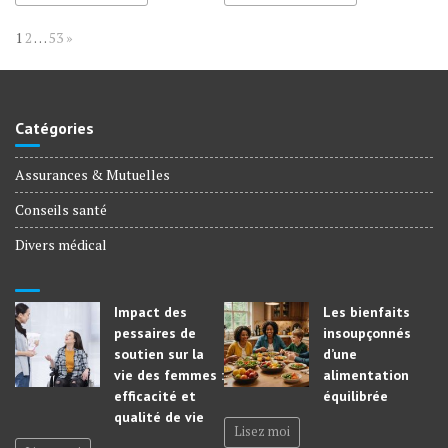
Page:
Next
1
2
…
53
»
Catégories
Assurances & Mutuelles
Conseils santé
Divers médical
Impact des
Les bienfaits
pessaires de
insoupçonnés
soutien sur la
d’une
vie des femmes :
alimentation
efficacité et
équilibrée
qualité de vie
Lisez moi