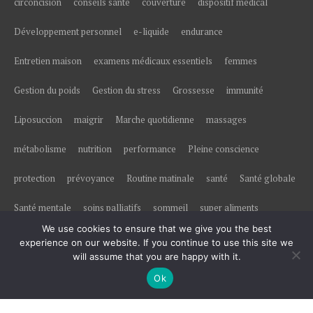
circoncision
conseils santé
couverture
dispositif médical
Développement personnel
e-liquide
endurance
Entretien maison
examens médicaux essentiels
femmes
Gestion du poids
Gestion du stress
Grossesse
immunité
Liposuccion
maigrir
Marche quotidienne
massages
métabolisme
nutrition
performance
Pleine conscience
protection
prévoyance
Routine matinale
santé
Santé globale
Santé mentale
soins palliatifs
sommeil
super aliments
We use cookies to ensure that we give you the best
Traitement du calcaire
Vie saine
vitalité
Économies d'énergie
experience on our website. If you continue to use this site we
will assume that you are happy with it.
Ok
© All right reserved 2017
Medical Circle by
Acme Themes