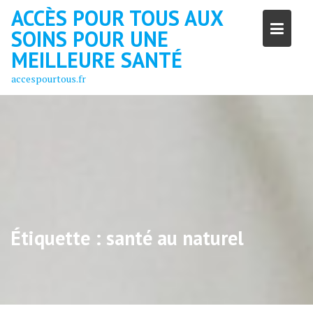
Skip
ACCÈS POUR TOUS AUX
to
SOINS POUR UNE
content
MEILLEURE SANTÉ
accespourtous.fr
Étiquette :
santé au naturel