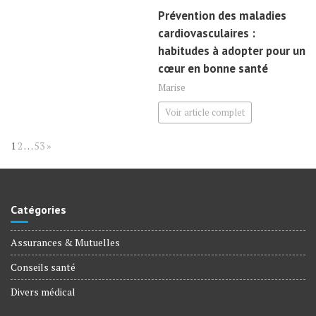
Prévention des maladies
cardiovasculaires :
habitudes à adopter pour un
cœur en bonne santé
Marise
Voir article complet
Page:
Next
1
2
…
53
»
Catégories
Assurances & Mutuelles
Conseils santé
Divers médical