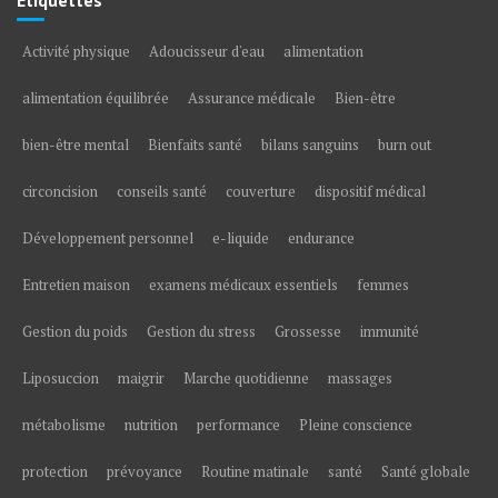
Étiquettes
Activité physique
Adoucisseur d'eau
alimentation
alimentation équilibrée
Assurance médicale
Bien-être
bien-être mental
Bienfaits santé
bilans sanguins
burn out
circoncision
conseils santé
couverture
dispositif médical
Développement personnel
e-liquide
endurance
Entretien maison
examens médicaux essentiels
femmes
Gestion du poids
Gestion du stress
Grossesse
immunité
Liposuccion
maigrir
Marche quotidienne
massages
métabolisme
nutrition
performance
Pleine conscience
protection
prévoyance
Routine matinale
santé
Santé globale