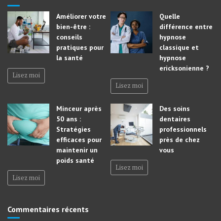
Améliorer votre
Quelle
bien-être :
différence entre
conseils
hypnose
pratiques pour
classique et
la santé
hypnose
ericksonienne ?
Lisez moi
Lisez moi
Minceur après
Des soins
50 ans :
dentaires
Stratégies
professionnels
efficaces pour
près de chez
maintenir un
vous
poids santé
Lisez moi
Lisez moi
Commentaires récents